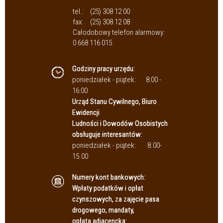
tel.:
(25) 308 12 00
fax:
(25) 308 12 08
Całodobowy telefon alarmowy:
0 668 116 015
Godziny pracy urzędu:
poniedziałek - piątek:
8:00 -
16:00
Urząd Stanu Cywilnego, Biuro
Ewidencji
Ludności i Dowodów Osobistych
obsługuje interesantów:
poniedziałek - piątek:
8.00-
15.00
Numery kont bankowych:
Wpłaty podatków i opłat
czynszowych, za zajęcie pasa
drogowego, mandaty,
opłata adiacencka: