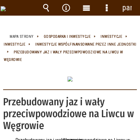
panel
Wyszukiwarka
Narzędzia
Menu
Menu
główne
szczegółow
MAPA STRONY
GOSPODARKA I INWESTYCJE
INWESTYCJE
INWESTYCJE
INWESTYCJE WSPÓŁFINANSOWANE PRZEZ INNE JEDNOSTKI
PRZEBUDOWANY JAZ I WAŁY PRZECIWPOWODZIOWE NA LIWCU W
WĘGROWIE
Przebudowany jaz i wały
przeciwpowodziowe na Liwcu w
Węgrowie