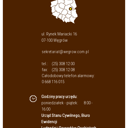
ul. Rynek Mariacki 16
07-100 Węgrów
sekretariat@wegrow.com.pl
tel.:
(25) 308 12 00
fax:
(25) 308 12 08
Całodobowy telefon alarmowy:
0 668 116 015
Godziny pracy urzędu:
poniedziałek - piątek:
8:00 -
16:00
Urząd Stanu Cywilnego, Biuro
Ewidencji
Ludności i Dowodów Osobistych