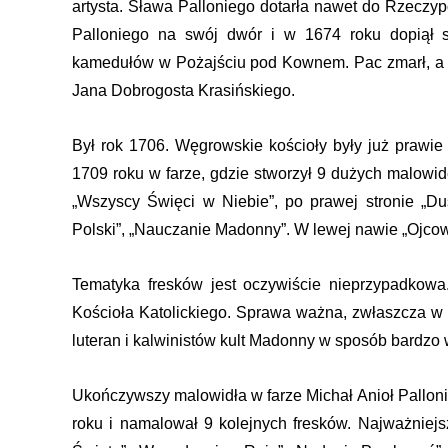
artysta. Sława Palloniego dotarła nawet do Rzeczypo
WZORY FORMULARZY I WNIOSKÓW
MEDIA LOKALNE
Palloniego na swój dwór i w 1674 roku dopiął s
OCHRONA ŚRODOWISKA I
kamedułów w Pożajściu pod Kownem. Pac zmarł, a P
DYŻURY LEŚNIKA
ROLNICTWO
Jana Dobrogosta Krasińskiego.
STACJE DLA POJAZDÓW
PODATKI I OPŁATY LOKALNE
ELEKTRYCZNYCH
Był rok 1706. Węgrowskie kościoły były już prawi
BAZA NAZW ULIC I PLACÓW
NIEODPŁATNA POMOC PRAWNA
1709 roku w farze, gdzie stworzył 9 dużych malowide
„Wszyscy Święci w Niebie”, po prawej stronie „Du
Polski”, „Nauczanie Madonny”. W lewej nawie „Ojcowi
Tematyka fresków jest oczywiście nieprzypadkowa.
Kościoła Katolickiego. Sprawa ważna, zwłaszcza w
luteran i kalwinistów kult Madonny w sposób bardzo 
Ukończywszy malowidła w farze Michał Anioł Palloni 
roku i namalował 9 kolejnych fresków. Najważniejs