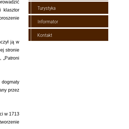
sprowadzić
Turystyka
 klasztor
proszenie
Informator
Kontakt
czył ją w
ej stronie
 „Patroni
ć dogmaty
any przez
rci w 1713
tworzenie