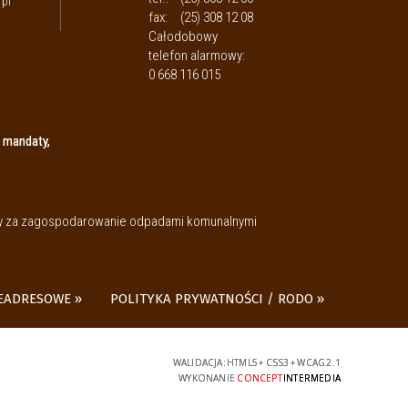
pl
fax:
(25) 308 12 08
Całodobowy
telefon alarmowy:
0 668 116 015
 mandaty,
aty za zagospodarowanie odpadami komunalnymi
LEADRESOWE
POLITYKA PRYWATNOŚCI / RODO
WALIDACJA:
HTML5
+
CSS3
+
WCAG 2.1
WYKONANIE
CONCEPT
INTERMEDIA