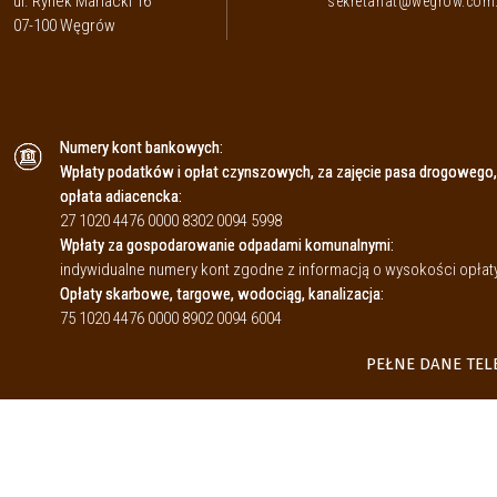
ul. Rynek Mariacki 16
sekretariat@wegrow.com.
07-100 Węgrów
Numery kont bankowych:
Wpłaty podatków i opłat czynszowych, za zajęcie pasa drogowego,
opłata adiacencka:
27 1020 4476 0000 8302 0094 5998
Wpłaty za gospodarowanie odpadami komunalnymi:
indywidualne numery kont zgodne z informacją o wysokości opł
Opłaty skarbowe, targowe, wodociąg, kanalizacja:
75 1020 4476 0000 8902 0094 6004
PEŁNE DANE TE