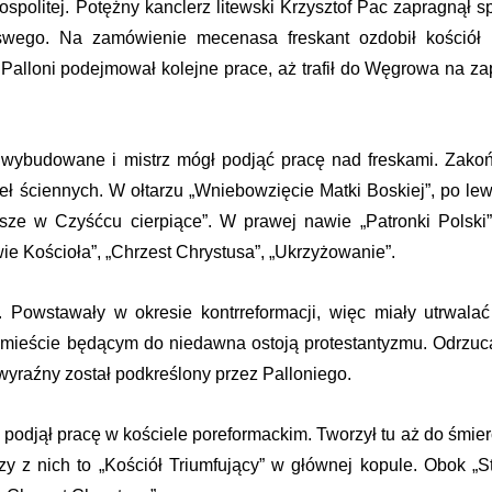
spolitej. Potężny kanclerz litewski Krzysztof Pac zapragnął 
wego. Na zamówienie mecenasa freskant ozdobił kościół i
alloni podejmował kolejne prace, aż trafił do Węgrowa na za
e wybudowane i mistrz mógł podjąć pracę nad freskami. Zakoń
ł ściennych. W ołtarzu „Wniebowzięcie Matki Boskiej”, po lew
sze w Czyśćcu cierpiące”. W prawej nawie „Patronki Polski”,
e Kościoła”, „Chrzest Chrystusa”, „Ukrzyżowanie”.
 Powstawały w okresie kontrreformacji, więc miały utrwala
 mieście będącym do niedawna ostoją protestantyzmu. Odrzuc
wyraźny został podkreślony przez Palloniego.
podjął pracę w kościele poreformackim. Tworzył tu aż do śmie
zy z nich to „Kościół Triumfujący” w głównej kopule. Obok „S