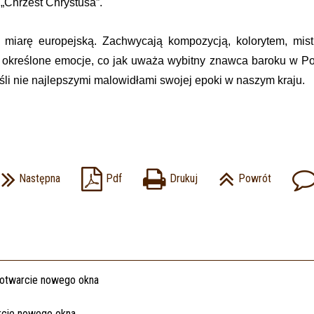
„Chrzest Chrystusa”.
a miarę europejską. Zachwycają kompozycją, kolorytem, mis
określone emocje, co jak uważa wybitny znawca baroku w Pol
eśli nie najlepszymi malowidłami swojej epoki w naszym kraju.
Następna
Pdf
Drukuj
Powrót