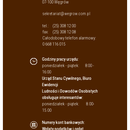
07-100 Węgrów
sekretariat@wegrow.com.pl
tel.:
(25) 308 12 00
fax:
(25) 308 12 08
Całodobowy telefon alarmowy:
0 668 116 015
Godziny pracy urzędu:
poniedziałek - piątek:
8:00 -
16:00
Urząd Stanu Cywilnego, Biuro
Ewidencji
Ludności i Dowodów Osobistych
obsługuje interesantów:
poniedziałek - piątek:
8.00-
15.00
Numery kont bankowych:
Wpłaty podatków i opłat