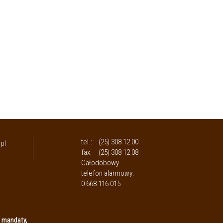
tel.:
(25) 308 12 00
pl
fax:
(25) 308 12 08
Całodobowy
telefon alarmowy:
0 668 116 015
 mandaty,