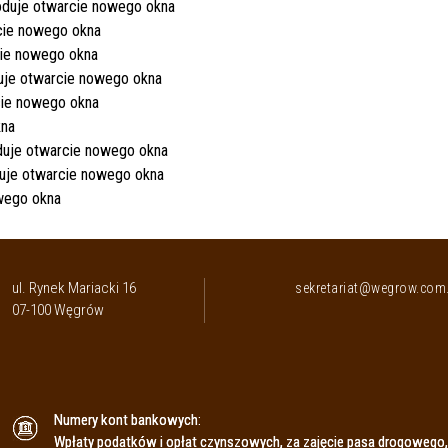
ul. Rynek Mariacki 16
sekretariat@wegrow.com.
07-100 Węgrów
Numery kont bankowych:
Wpłaty podatków i opłat czynszowych, za zajęcie pasa drogowego,