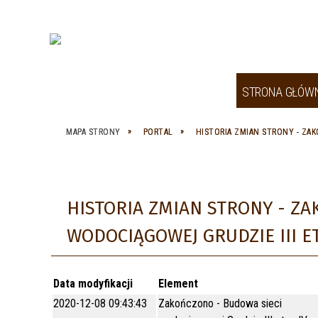
STRONA GŁÓW
NASZE MIASTO
SPRAWY SPOŁECZNE
GOSPODARKA
INFORMACJA TURYSTYCZNA
PARAFIE
MAPA STRONY
PORTAL
HISTORIA ZMIAN STRONY - ZAK
SAMORZĄD
SPÓŁKI MIEJSKIE
INWESTYCJE
ATRAKCJE TURYSTYCZNE
URZĘDY, SŁUŻBY, INSPEKCJE,
STRAŻE
MULTIMEDIA
ORGANIZACJE POZARZĄDOWE
DOKUMENTY STRATEGICZNE
TYLKO W WĘGROWIE
HISTORIA ZMIAN STRONY - ZA
HOTELE
DO POBRANIA
KULTURA
ZAGOSPODAROWANIE
KOLOROWANKA DLA DZIECI
WODOCIĄGOWEJ GRUDZIE III ET
PRZESTRZENNE
RESTAURACJE, KAWIARNIE,
SPORT
DOLINA LIWCA - PORTAL
PIZZERIE, BARY
WEGROWLIWIEC.PL
OŚWIATA
ZDROWIE
Data modyfikacji
Element
PROJEKTY
2020-12-08 09:43:43
Zakończono - Budowa sieci
PRZYDATNE INFO