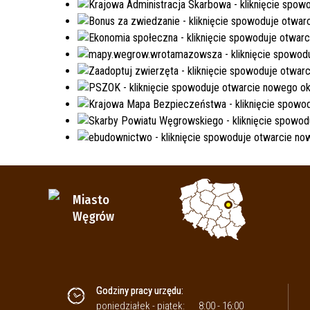
Miasto
Węgrów
Godziny pracy urzędu:
poniedziałek - piątek:
8:00 - 16:00