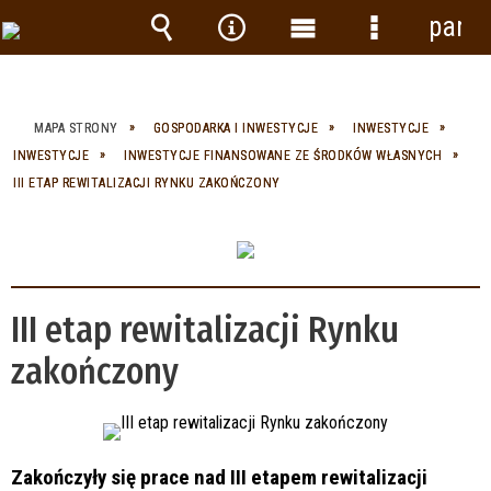
panel
Wyszukiwarka
Narzędzia
Menu
Menu
główne
szczegółow
MAPA STRONY
GOSPODARKA I INWESTYCJE
INWESTYCJE
INWESTYCJE
INWESTYCJE FINANSOWANE ZE ŚRODKÓW WŁASNYCH
III ETAP REWITALIZACJI RYNKU ZAKOŃCZONY
III etap rewitalizacji Rynku
zakończony
Zakończyły się prace nad III etapem rewitalizacji