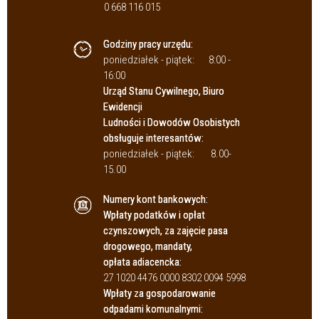
0 668 116 015
Godziny pracy urzędu:
poniedziałek - piątek:
8:00 -
16:00
Urząd Stanu Cywilnego, Biuro
Ewidencji
Ludności i Dowodów Osobistych
obsługuje interesantów:
poniedziałek - piątek:
8.00-
15.00
Numery kont bankowych:
Wpłaty podatków i opłat
czynszowych, za zajęcie pasa
drogowego, mandaty,
opłata adiacencka:
27 1020 4476 0000 8302 0094 5998
Wpłaty za gospodarowanie
odpadami komunalnymi: