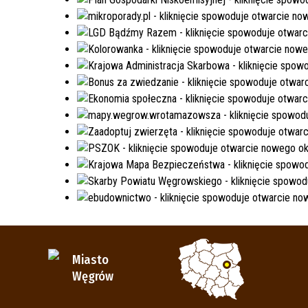
Miasto
Węgrów