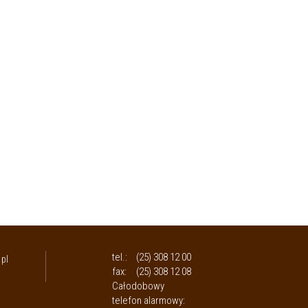
tel.:
(25) 308 12 00
pl
fax:
(25) 308 12 08
Całodobowy
telefon alarmowy: