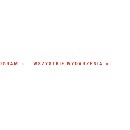
Szukana fraza
Kategoria
Trwające w
—
zakresie
Miejsce
OGRAM
WSZYSTKIE WYDARZENIA
Organizator