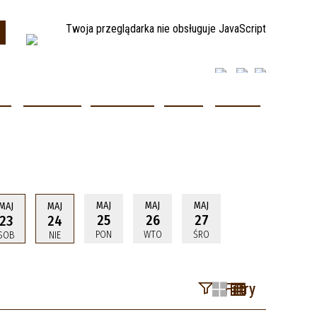
Twoja przeglądarka nie obsługuje JavaScript
JE
TURYSTYKA
INFORMATOR
ODPADY
KONTAKT
ci informacji
ci informacji
ci informacji
ci informacji
ci informacji
MAJ
MAJ
MAJ
MAJ
MAJ
25
26
27
23
24
PON
WTO
ŚRO
SOB
NIE
Filtry