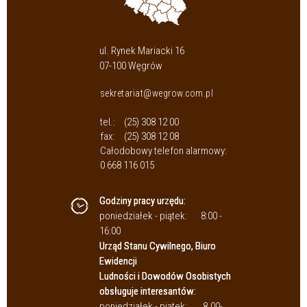
ul. Rynek Mariacki 16
07-100 Węgrów
sekretariat@wegrow.com.pl
tel.:
(25) 308 12 00
fax:
(25) 308 12 08
Całodobowy telefon alarmowy:
0 668 116 015
Godziny pracy urzędu:
poniedziałek - piątek:
8:00 -
16:00
Urząd Stanu Cywilnego, Biuro
Ewidencji
Ludności i Dowodów Osobistych
obsługuje interesantów:
poniedziałek - piątek:
8.00-