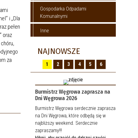
Gospodarka Odpadami
wami
Komunalnymi
l” i „Dla
raz pełen
Inne
” oraz
 chóru,
NAJNOWSZE
odyjnego
iom za
1
2
3
4
5
6
Burmistrz Węgrowa zaprasza na
Dni Węgrowa 2026
Burmistrz Węgrowa serdecznie zaprasza
na Dni Węgrowa, które odbędą się w
najbliższy weekend. Serdecznie
zapraszamy!!!
kliknij, aby przejść do dalszej części