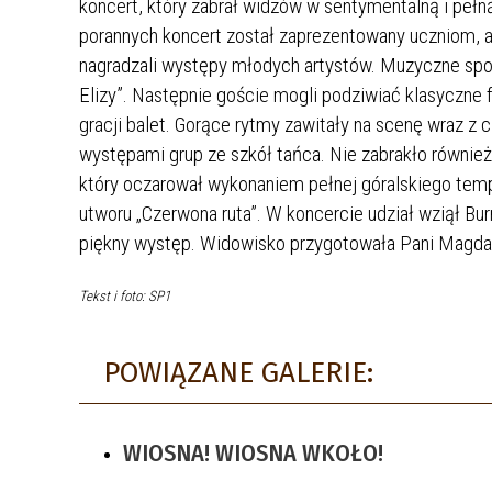
koncert, który zabrał widzów w sentymentalną i pełną
WZORY FORMULARZY I WNIOSKÓW
MEDIA LOKALNE
porannych koncert został zaprezentowany uczniom, 
nagradzali występy młodych artystów. Muzyczne spot
OCHRONA ŚRODOWISKA I
DYŻURY LEŚNIKA
ROLNICTWO
Elizy”. Następnie goście mogli podziwiać klasyczne f
STACJE DLA POJAZDÓW
gracji balet. Gorące rytmy zawitały na scenę wraz z
PODATKI I OPŁATY LOKALNE
ELEKTRYCZNYCH
występami grup ze szkół tańca. Nie zabrakło równie
BAZA NAZW ULIC I PLACÓW
który oczarował wykonaniem pełnej góralskiego temp
NIEODPŁATNA POMOC PRAWNA
utworu „Czerwona ruta”. W koncercie udział wziął B
piękny występ. Widowisko przygotowała Pani Magdal
Tekst i foto: SP1
POWIĄZANE GALERIE:
WIOSNA! WIOSNA WKOŁO!