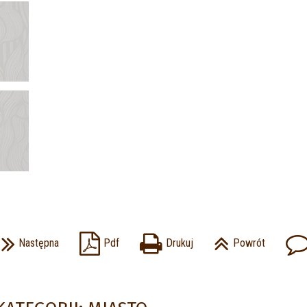
Następna
Pdf
Drukuj
Powrót