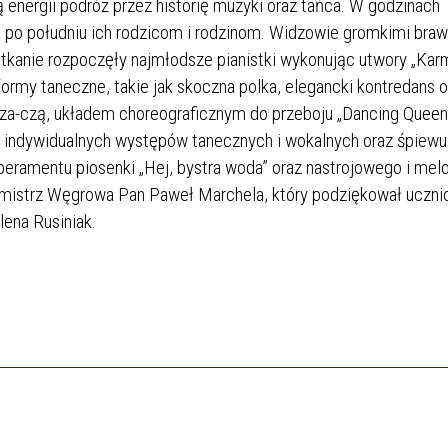
 energii podróż przez historię muzyki oraz tańca. W godzinach
a po południu ich rodzicom i rodzinom. Widzowie gromkimi bra
kanie rozpoczęły najmłodsze pianistki wykonując utwory „Karme
ormy taneczne, takie jak skoczna polka, elegancki kontredans o
 cza-czą, układem choreograficznym do przeboju „Dancing Queen
ż indywidualnych występów tanecznych i wokalnych oraz śpiewu
eramentu piosenki „Hej, bystra woda” oraz nastrojowego i mel
urmistrz Węgrowa Pan Paweł Marchela, który podziękował uczn
ena Rusiniak.