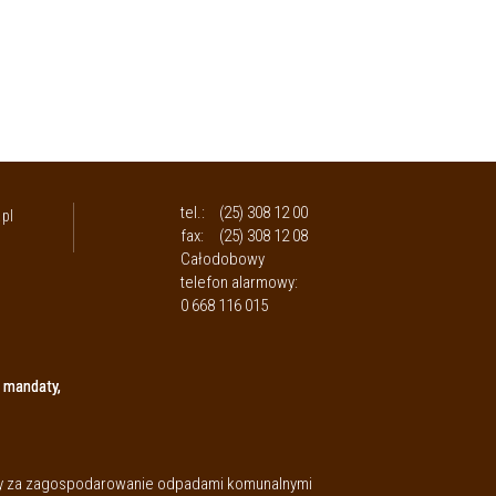
tel.:
(25) 308 12 00
pl
fax:
(25) 308 12 08
Całodobowy
telefon alarmowy:
0 668 116 015
 mandaty,
aty za zagospodarowanie odpadami komunalnymi