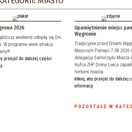
KATEGORII: MIASTO
growa 2026
Upamiętnienie miejsc pam
Węgrowie
jbliższy weekend odbędą się Dni
Tradycyjnie przed Dniami Węg
 W programie wiele atrakcji.
Miejscach Pamięci 7.08.2026 r
amy!!!
delegacja Samorządu Miasta 
 aby przejść do dalszej części
Hufca ZHP Doliny Liwca zapalił
ji
herbem miasta.
kliknij, aby przejść do dalszej 
informacji
POZOSTAŁE W KATEG